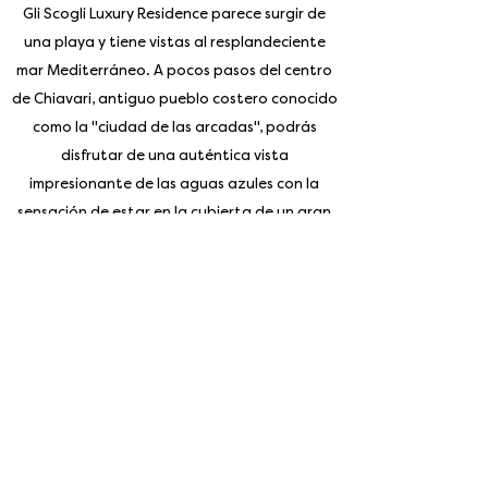
Gli Scogli Luxury Residence parece surgir de
una playa y tiene vistas al resplandeciente
mar Mediterráneo. A pocos pasos del centro
de Chiavari, antiguo pueblo costero conocido
como la "ciudad de las arcadas", podrás
disfrutar de una auténtica vista
impresionante de las aguas azules con la
sensación de estar en la cubierta de un gran
barco.
Suscríbase a nuestro boletín de
noticias
Enter your email address
Subscribe