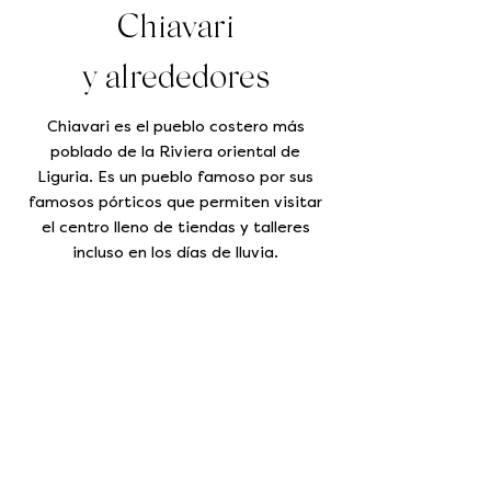
Chiavari
y alrededores
Chiavari es el pueblo costero más
poblado de la Riviera oriental de
Liguria. Es un pueblo famoso por sus
famosos pórticos que permiten visitar
el centro lleno de tiendas y talleres
incluso en los días de lluvia.
Descubriendo la
Riviera
La Riviera está salpicada de
pintorescos pueblos costeros ricos en