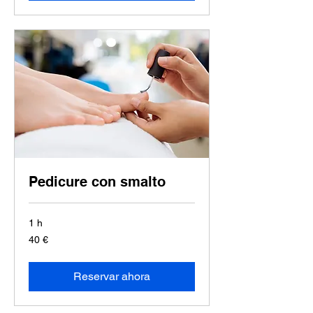
Pedicure con smalto
1 h
40
40 €
euros
Reservar ahora