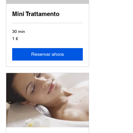
Mini Trattamento
30 min
1
1 €
euro
Reservar ahora