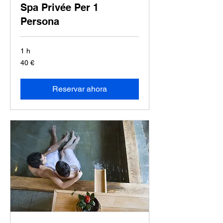
Spa Privée Per 1
Persona
1 h
40
40 €
euros
Reservar ahora