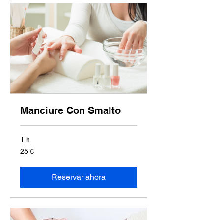
Manciure Con Smalto
1 h
25
25 €
euros
Reservar ahora