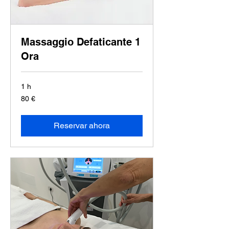
Massaggio Defaticante 1
Ora
1 h
80
80 €
euros
Reservar ahora