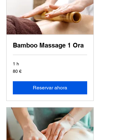
Bamboo Massage 1 Ora
1 h
80
80 €
euros
Reservar ahora