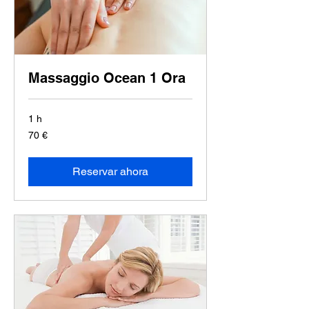
Massaggio Ocean 1 Ora
1 h
70
70 €
euros
Reservar ahora