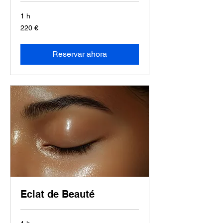
1 h
220
220 €
euros
Reservar ahora
Eclat de Beauté