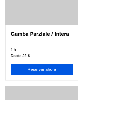
Gamba Parziale / Intera
1 h
Desde
Desde 25 €
25
euros
Reservar ahora