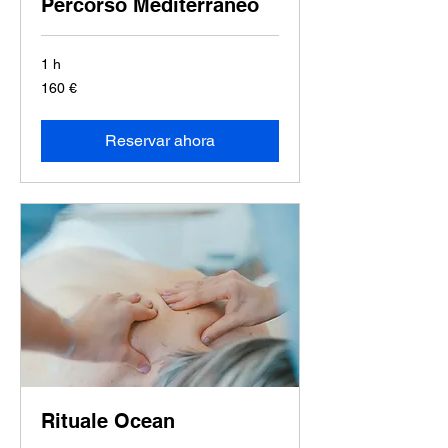
Percorso Mediterraneo
1 h
160
160 €
euros
Reservar ahora
Rituale Ocean