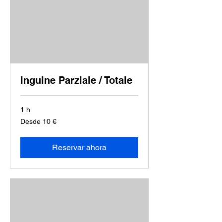
Inguine Parziale / Totale
1 h
Desde
Desde 10 €
10
euros
Reservar ahora