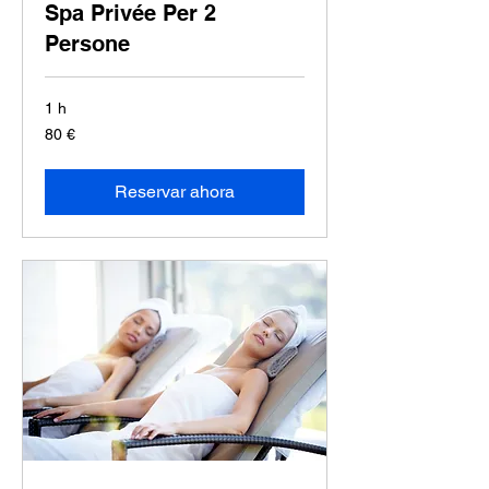
Spa Privée Per 2
Persone
1 h
80
80 €
euros
Reservar ahora