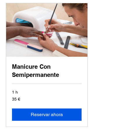
Manicure Con
Semipermanente
1 h
35
35 €
euros
Reservar ahora