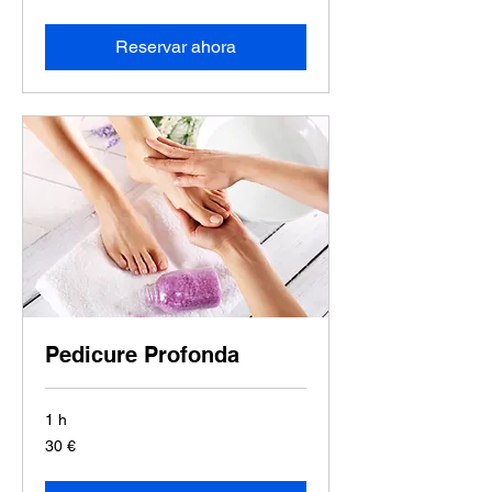
Reservar ahora
Pedicure Profonda
1 h
30
30 €
euros