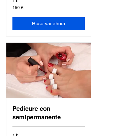
1 h
150
150 €
euros
Reservar ahora
Pedicure con
semipermanente
1 h