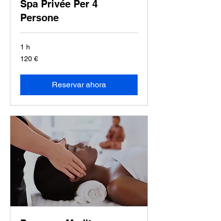
Spa Privée Per 4
Persone
1 h
120
120 €
euros
Reservar ahora