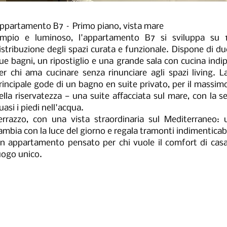
ppartamento B7 – Primo piano, vista mare
mpio e luminoso, l'appartamento B7 si sviluppa su
istribuzione degli spazi curata e funzionale.
Dispone di du
ue bagni, un ripostiglio e una grande sala con cucina indi
er chi ama cucinare senza rinunciare agli spazi living.
L
rincipale gode di un bagno en suite privato, per il massim
ella riservatezza — una suite affacciata sul mare, con la s
uasi i piedi nell'acqua.
errazzo, con una vista straordinaria sul Mediterraneo
ambia con la luce del giorno e regala tramonti indimenticabi
n appartamento pensato per chi vuole il comfort di casa
uogo unico.