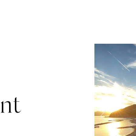
rant
Wellness
Lifestyle
Real estate
Gall
nt