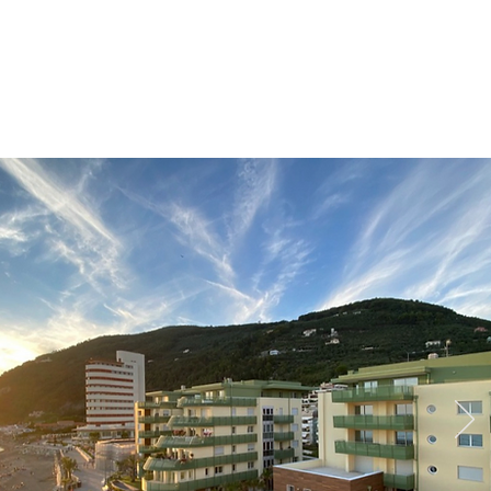
Book now
ery