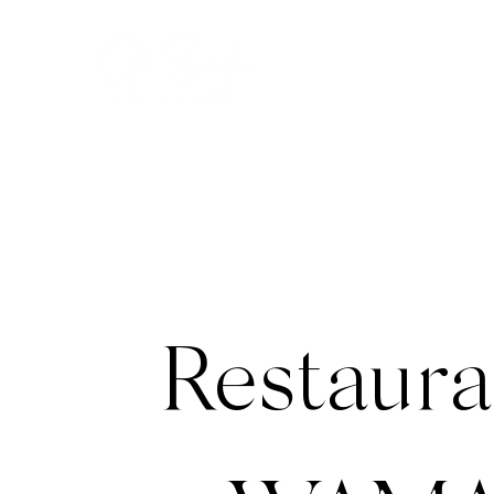
Suites
Restau
Restaura