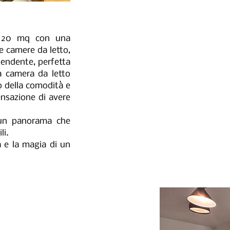
 120 mq con una
e camere da letto,
pendente, perfetta
a camera da letto
o della comodità e
ensazione di avere
: un panorama che
li.
 e la magia di un