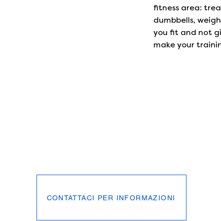
fitness area: trea
dumbbells, weight
you fit and not g
make your traini
CONTATTACI PER INFORMAZIONI