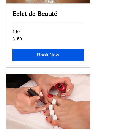
Eclat de Beauté
1 hr
150
€150
euros
Book Now