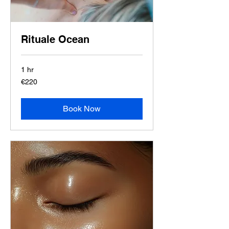
Rituale Ocean
1 hr
220
€220
euros
Book Now