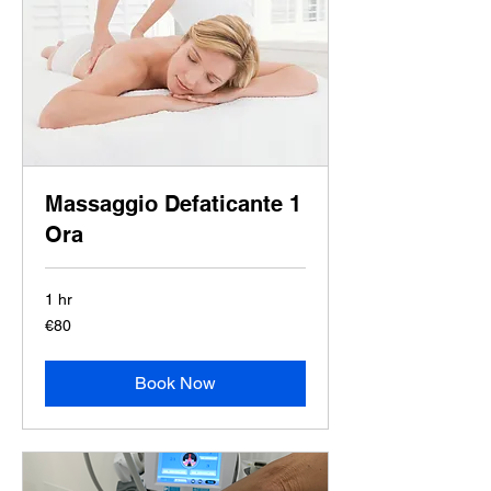
Massaggio Defaticante 1
Ora
1 hr
80
€80
euros
Book Now