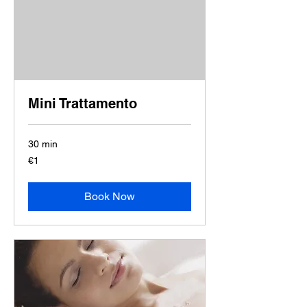
Mini Trattamento
30 min
1
€1
euro
Book Now