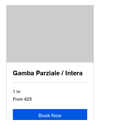
Gamba Parziale / Intera
1 hr
From
From €25
25
euros
Book Now