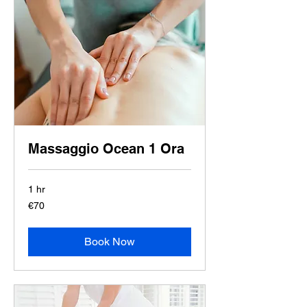
Massaggio Ocean 1 Ora
1 hr
70
€70
euros
Book Now