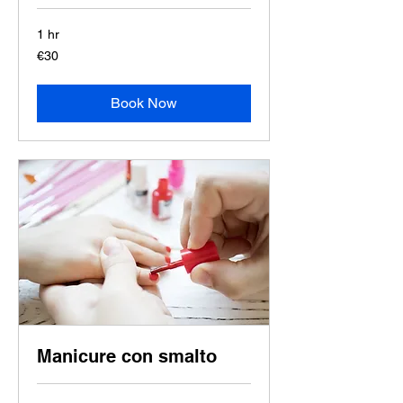
1 hr
30
€30
euros
Book Now
Manicure con smalto