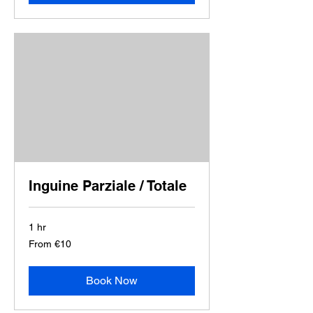
Inguine Parziale / Totale
1 hr
From
From €10
10
euros
Book Now