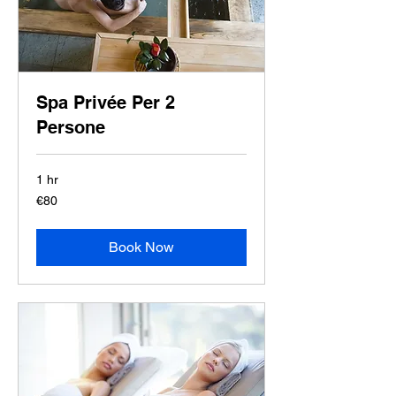
Spa Privée Per 2
Persone
1 hr
80
€80
euros
Book Now