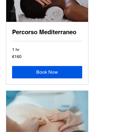
Percorso Mediterraneo
1 hr
160
€160
euros
Book Now