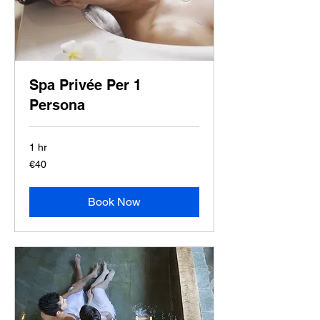
Spa Privée Per 1
Persona
1 hr
40
€40
euros
Book Now