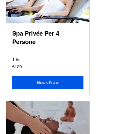
Spa Privée Per 4
Persone
1 hr
120
€120
euros
Book Now