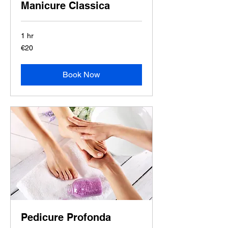
Manicure Classica
1 hr
20
€20
euros
Book Now
Pedicure Profonda