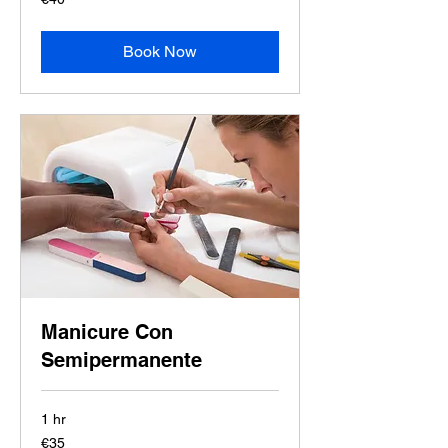
euros
Book Now
Manicure Con
Semipermanente
1 hr
35
€35
euros