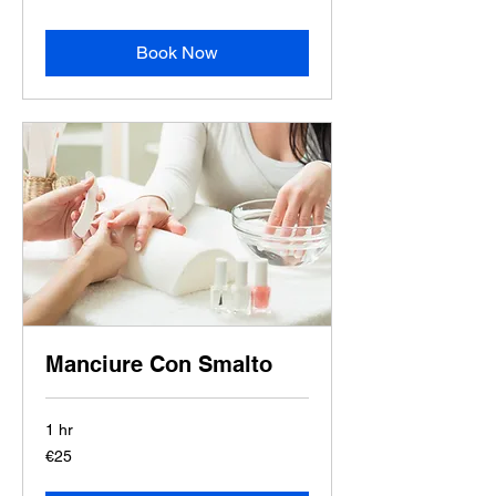
Book Now
Manciure Con Smalto
1 hr
25
€25
euros