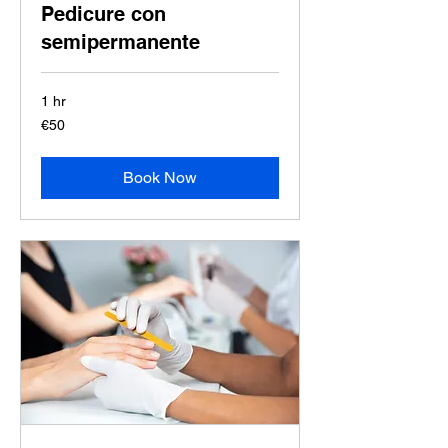
Pedicure con
semipermanente
1 hr
50
€50
euros
Book Now