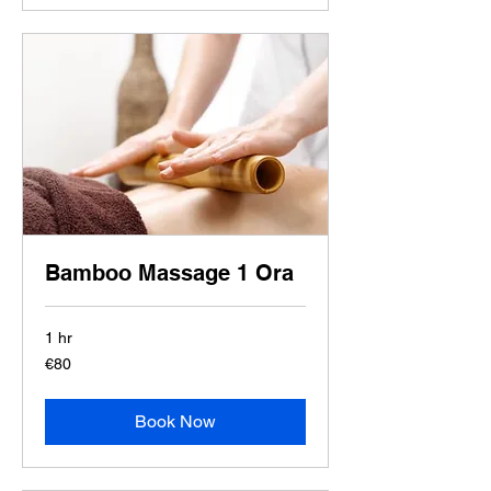
Bamboo Massage 1 Ora
1 hr
80
€80
euros
Book Now