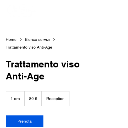
Home
Elenco servizi
Trattamento viso Anti-Age
Trattamento viso
Anti-Age
80
euro
1 ora
1
80 €
Reception
o
r
Prenota