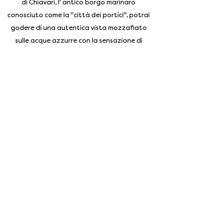
di Chiavari, l' antico borgo marinaro
conosciuto come la "città dei portici", potrai
godere di una autentica vista mozzafiato
sulle acque azzurre con la sensazione di
essere sul ponte di una grande nave.
Iscriviti alla nostra newsletter
Enter your email address
Subscribe
Gallery
Prenota
Contatti