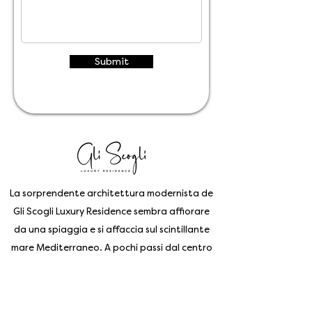
Submit
La sorprendente architettura modernista de
Gli Scogli Luxury Residence sembra affiorare
da una spiaggia e si affaccia sul scintillante
mare Mediterraneo. A pochi passi dal centro
di Chiavari, l' antico borgo marinaro
conosciuto come la "città dei portici", potrai
godere di una autentica vista mozzafiato