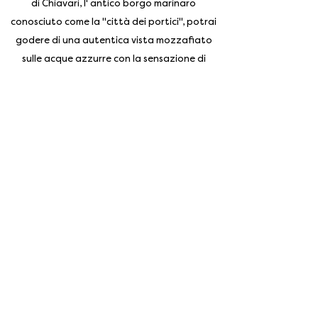
di Chiavari, l' antico borgo marinaro
conosciuto come la "città dei portici", potrai
godere di una autentica vista mozzafiato
sulle acque azzurre con la sensazione di
essere sul ponte di una grande nave.
Iscriviti alla nostra newsletter
Enter your email address
Subscribe
Gallery
Prenota
Contatti