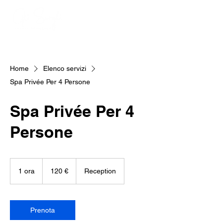
Home
Elenco servizi
Spa Privée Per 4 Persone
Spa Privée Per 4
Persone
120
euro
1 ora
1
120 €
Reception
o
r
Prenota