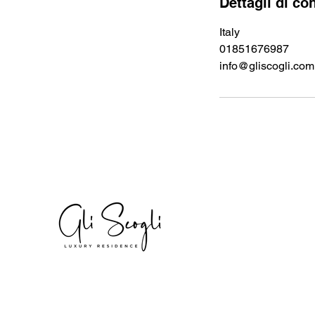
Dettagli di co
Italy
01851676987
info@gliscogli.com