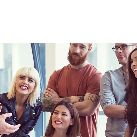
rant
Wellness
Lifestyle
Real estate
Gall