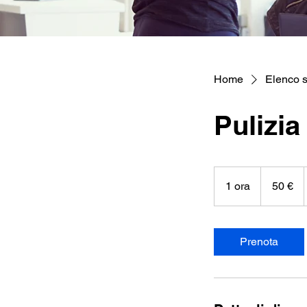
Home
Elenco s
Pulizia
50
euro
1 ora
1
50 €
o
r
Prenota