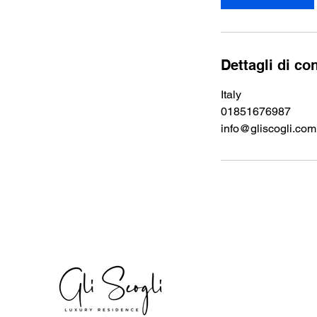
Dettagli di co
Italy
01851676987
info@gliscogli.com