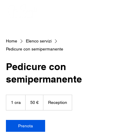
Home
Elenco servizi
Pedicure con semipermanente
Pedicure con
semipermanente
50
euro
1 ora
1
50 €
Reception
o
r
Prenota