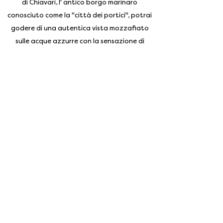
di Chiavari, l' antico borgo marinaro
conosciuto come la "città dei portici", potrai
godere di una autentica vista mozzafiato
sulle acque azzurre con la sensazione di
essere sul ponte di una grande nave.
Iscriviti alla nostra newsletter
Enter your email address
Subscribe
Gallery
Prenota
Contatti