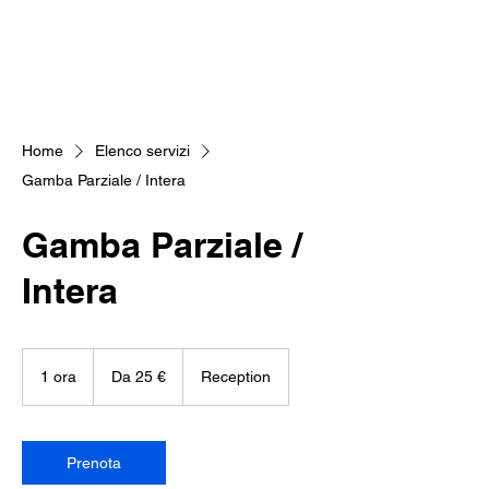
Home
Elenco servizi
Gamba Parziale / Intera
Gamba Parziale /
Intera
Da
25
1 ora
1
Da 25 €
Reception
euro
o
r
Prenota