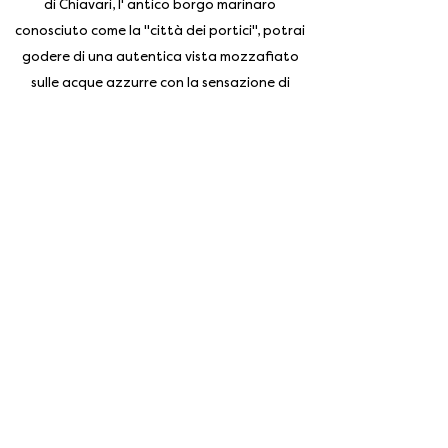
di Chiavari, l' antico borgo marinaro
conosciuto come la "città dei portici", potrai
godere di una autentica vista mozzafiato
sulle acque azzurre con la sensazione di
essere sul ponte di una grande nave.
Iscriviti alla nostra newsletter
Enter your email address
Subscribe
Gallery
Prenota
Contatti