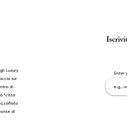
Iscrivi
gli Luxury
Enter 
accia sul
ntro di
a "città
mozzafiato
ponte di