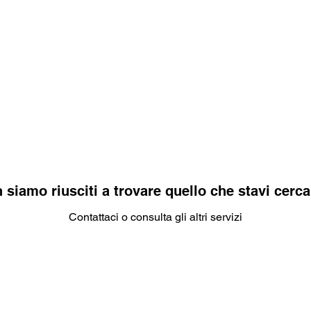
rant
Wellness
Lifestyle
Real estate
Gall
 siamo riusciti a trovare quello che stavi cerc
Contattaci o consulta gli altri servizi