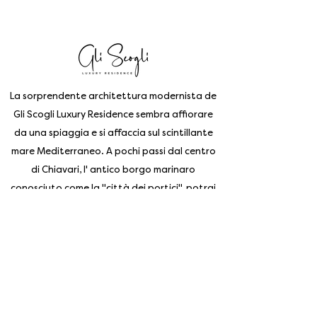
La sorprendente architettura modernista de
Gli Scogli Luxury Residence sembra affiorare
da una spiaggia e si affaccia sul scintillante
mare Mediterraneo. A pochi passi dal centro
di Chiavari, l' antico borgo marinaro
conosciuto come la "città dei portici", potrai
godere di una autentica vista mozzafiato
sulle acque azzurre con la sensazione di
essere sul ponte di una grande nave.
Iscriviti alla nostra newsletter
Enter your email address