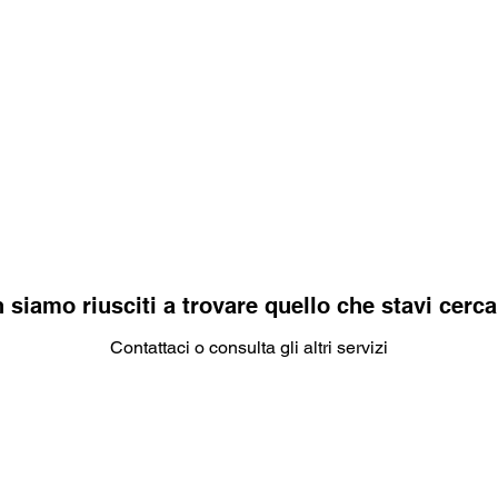
rant
Wellness
Lifestyle
Real estate
Gall
 siamo riusciti a trovare quello che stavi cerc
Contattaci o consulta gli altri servizi