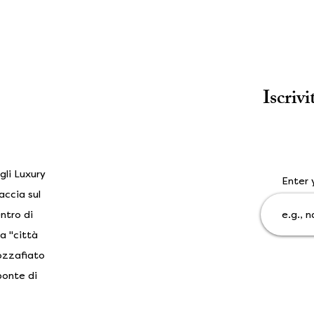
Iscrivi
gli Luxury
Enter 
accia sul
ntro di
a "città
mozzafiato
ponte di