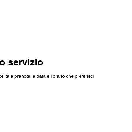
rant
Wellness
Lifestyle
Real estate
Gall
o servizio
lità e prenota la data e l'orario che preferisci